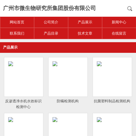
广州市微生物研究所集团股份有限公司
网站首页
公司简介
产品展示
新闻中心
联系我们
产品目录
技术文章
在线留言
产品展示
反渗透净水机水效标识
防螨检测机构
抗菌塑料制品检测机构
检测中心