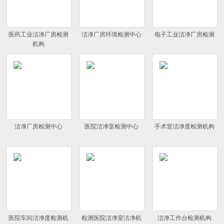
医药工业洁净厂房检测
洁净厂房环境检测中心
电子工业洁净厂房检测
机构
洁净厂房检测中心
医院洁净室检测中心
手术室洁净度检测机构
医院车间洁净度检测机
检测医院洁净室洁净机
洁净工作台检测机构