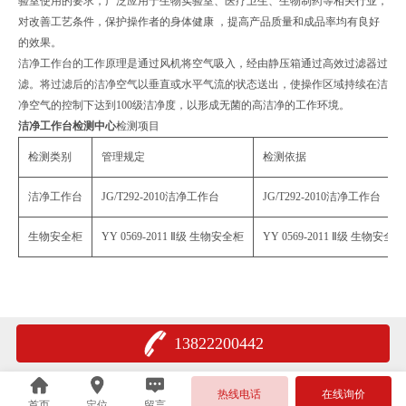
验室使用的要求，广泛应用于生物实验室、医疗卫生、生物制药等相关行业，
对改善工艺条件，保护操作者的身体健康 ，提高产品质量和成品率均有良好
的效果。
洁净工作台的工作原理是通过风机将空气吸入，经由静压箱通过高效过滤器过
滤。将过滤后的洁净空气以垂直或水平气流的状态送出，使操作区域持续在洁
净空气的控制下达到100级洁净度，以形成无菌的高洁净的工作环境。
洁净工作台检测中心
检测项目
检测类别
管理规定
检测依据
洁净工作台
JG/T292-2010洁净工作台
JG/T292-2010洁净工作台
生物安全柜
YY 0569-2011 Ⅱ级 生物安全柜
YY 0569-2011 Ⅱ级 生物安全柜
13822200442
热线电话
在线询价
首页
定位
留言