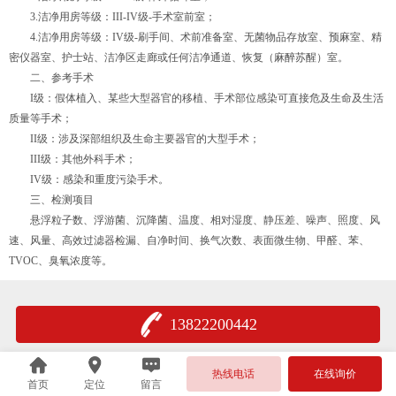
3.洁净用房等级：III-IV级-手术室前室；
4.洁净用房等级：IV级-刷手间、术前准备室、无菌物品存放室、预麻室、精
密仪器室、护士站、洁净区走廊或任何洁净通道、恢复（麻醉苏醒）室。
二、参考手术
I级：假体植入、某些大型器官的移植、手术部位感染可直接危及生命及生活
质量等手术；
II级：涉及深部组织及生命主要器官的大型手术；
III级：其他外科手术；
IV级：感染和重度污染手术。
三、检测项目
悬浮粒子数、浮游菌、沉降菌、温度、相对湿度、静压差、噪声、照度、风
速、风量、高效过滤器检漏、自净时间、换气次数、表面微生物、甲醛、苯、
TVOC、臭氧浓度等。
13822200442
热线电话
在线询价
首页
定位
留言