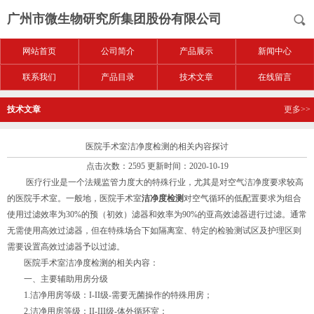
广州市微生物研究所集团股份有限公司
网站首页
公司简介
产品展示
新闻中心
联系我们
产品目录
技术文章
在线留言
技术文章
更多>>
医院手术室洁净度检测的相关内容探讨
点击次数：2595 更新时间：2020-10-19
医疗行业是一个法规监管力度大的特殊行业，尤其是对空气洁净度要求较高
的医院手术室。一般地，医院手术室
洁净度检测
对空气循环的低配置要求为组合
使用过滤效率为30%的预（初效）滤器和效率为90%的亚高效滤器进行过滤。通常
无需使用高效过滤器，但在特殊场合下如隔离室、特定的检验测试区及护理区则
需要设置高效过滤器予以过滤。
医院手术室洁净度检测的相关内容：
一、主要辅助用房分级
1.洁净用房等级：I-II级-需要无菌操作的特殊用房；
2.洁净用房等级：II-III级-体外循环室；