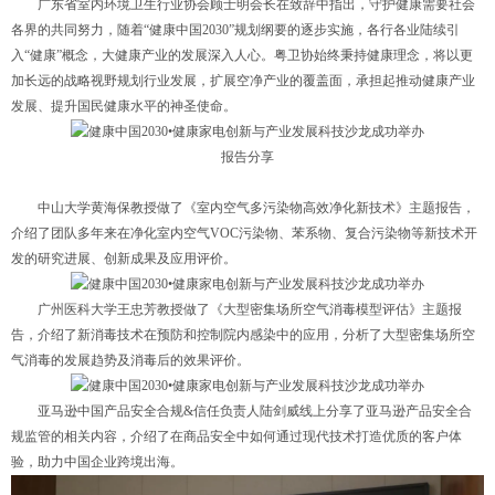
广东省室内环境卫生行业协会顾士明会长在致辞中指出，守护健康需要社会
各界的共同努力，随着“健康中国2030”规划纲要的逐步实施，各行各业陆续引
入“健康”概念，大健康产业的发展深入人心。粤卫协始终秉持健康理念，将以更
加长远的战略视野规划行业发展，扩展空净产业的覆盖面，承担起推动健康产业
发展、提升国民健康水平的神圣使命。
报告分享
中山大学黄海保教授做了《室内空气多污染物高效净化新技术》主题报告，
介绍了团队多年来在净化室内空气VOC污染物、苯系物、复合污染物等新技术开
发的研究进展、创新成果及应用评价。
广州医科大学王忠芳教授做了《大型密集场所空气消毒模型评估》主题报
告，介绍了新消毒技术在预防和控制院内感染中的应用，分析了大型密集场所空
气消毒的发展趋势及消毒后的效果评价。
亚马逊中国产品安全合规&信任负责人陆剑威线上分享了亚马逊产品安全合
规监管的相关内容，介绍了在商品安全中如何通过现代技术打造优质的客户体
验，助力中国企业跨境出海。