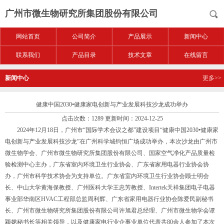
广州市微生物研究所集团股份有限公司
网站首页
公司简介
产品展示
新闻中心
联系我们
产品目录
技术文章
在线留言
新闻中心
更多>>
健康中国2030•健康家电创新与产业发展科技沙龙成功举办
点击次数：1289 更新时间：2024-12-25
2024年12月18日，广州市“国际学术会议之都”建设项目“健康中国2030•健康家
电创新与产业发展科技沙龙”在广州科学城钧恒广场成功举办，本次沙龙由广州市
微生物学会、广州市微生物研究所集团股份有限公司、国家空气净化产品质量检
验检测中心主办，广东省室内环境卫生行业协会、广东省家用电器行业协会协
办，广州市科学技术协会为支持单位。广东省室内环境卫生行业协会顾士明会
长、中山大学黄海保教授、广州医科大学王忠芳教授、Intertek天祥集团电子电器
事业部华南区HVAC工程部总监周利辉、广东省家用电器行业协会陈爱民副秘书
长、广州市微生物研究所集团股份有限公司许旭君总经理、广州市微生物学会谭
颖嫦秘书长等相关领导，以及健康家电行业企事业单位代表共80余人参加了本次