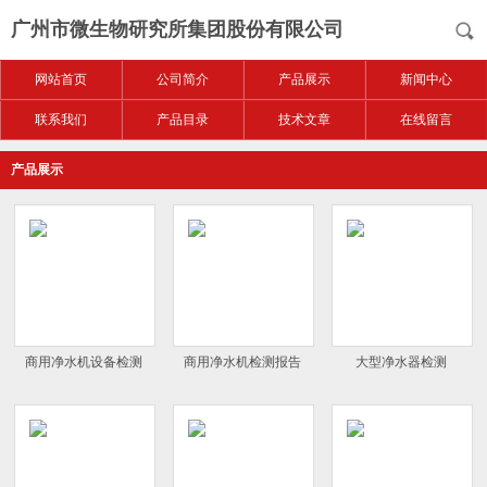
广州市微生物研究所集团股份有限公司
网站首页
公司简介
产品展示
新闻中心
联系我们
产品目录
技术文章
在线留言
产品展示
商用净水机设备检测
商用净水机检测报告
大型净水器检测