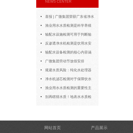
NEWS CENTER
喜报 | 广微集团荣获广东省净水
设备协会“优秀会员企业”称号
渔业用水水质检测是科学养殖
中的重要工具
输配水设施检测可用于判断输
水设施能否安全、稳定地完成供水
反渗透净水机检测是饮用水安
任务
全体系中的重要一环
输配水设备检测的核心内容涵
盖了多个方面
广微集团劳动节放假安排
规避水质风险：纯化水处理器
检测的核心环节与细节把控
净水机滤芯检测对于保障饮水
安全具有重要意义
渔业用水水质检测的重要性主
要体现在以下四大方面
别再瞎猜水质！地表水水质检
测“原理+操作”全拆解，小白也能
上手
网站首页
产品展示