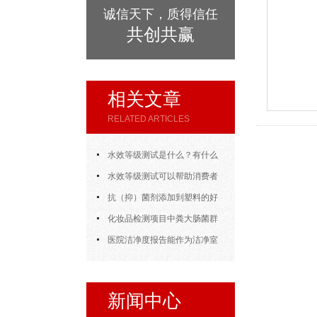
诚信天下，质得信任
共创共赢
相关文章
RELATED ARTICLES
水效等级测试是什么？有什么
作用
水效等级测试可以帮助消费者
清晰辨别产品的节水性能
抗（抑）菌剂添加到塑料的好
处告诉您
化妆品检测项目中粪大肠菌群
的检测
医院洁净度报告能作为洁净室
建设质量评估的依据
新闻中心