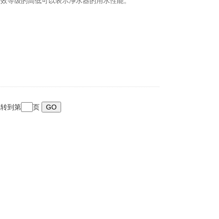
水效等级的高低可以表示净水器的用水性能。
跳转到第
页