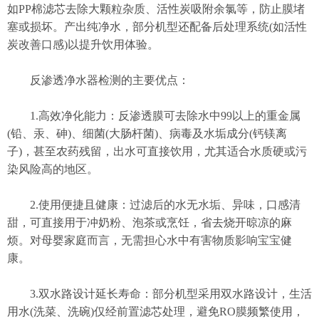
如PP棉滤芯去除大颗粒杂质、活性炭吸附余氯等，防止膜堵
塞或损坏。产出纯净水，部分机型还配备后处理系统(如活性
炭改善口感)以提升饮用体验。
反渗透净水器检测的主要优点：
1.高效净化能力：反渗透膜可去除水中99以上的重金属
(铅、汞、砷)、细菌(大肠杆菌)、病毒及水垢成分(钙镁离
子)，甚至农药残留，出水可直接饮用，尤其适合水质硬或污
染风险高的地区。
2.使用便捷且健康：过滤后的水无水垢、异味，口感清
甜，可直接用于冲奶粉、泡茶或烹饪，省去烧开晾凉的麻
烦。对母婴家庭而言，无需担心水中有害物质影响宝宝健
康。
3.双水路设计延长寿命：部分机型采用双水路设计，生活
用水(洗菜、洗碗)仅经前置滤芯处理，避免RO膜频繁使用，