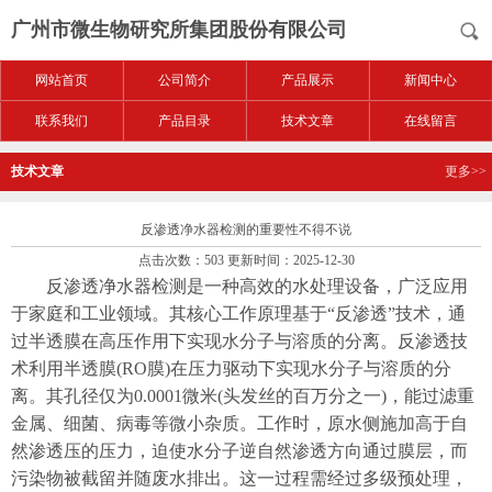
广州市微生物研究所集团股份有限公司
网站首页
公司简介
产品展示
新闻中心
联系我们
产品目录
技术文章
在线留言
技术文章
更多>>
反渗透净水器检测的重要性不得不说
点击次数：503 更新时间：2025-12-30
反渗透净水器检测是一种高效的水处理设备，广泛应用
于家庭和工业领域。其核心工作原理基于“反渗透”技术，通
过半透膜在高压作用下实现水分子与溶质的分离。反渗透技
术利用半透膜(RO膜)在压力驱动下实现水分子与溶质的分
离。其孔径仅为0.0001微米(头发丝的百万分之一)，能过滤重
金属、细菌、病毒等微小杂质。工作时，原水侧施加高于自
然渗透压的压力，迫使水分子逆自然渗透方向通过膜层，而
污染物被截留并随废水排出。这一过程需经过多级预处理，