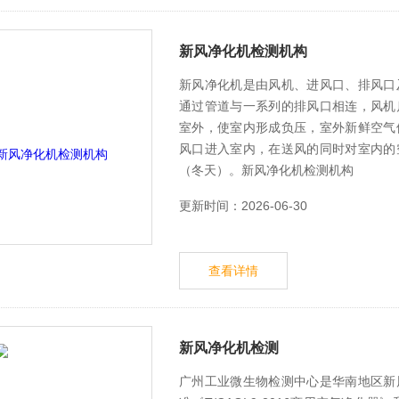
新风净化机检测机构
新风净化机是由风机、进风口、排风口
通过管道与一系列的排风口相连，风机
室外，使室内形成负压，室外新鲜空气
风口进入室内，在送风的同时对室内的
（冬天）。新风净化机检测机构
更新时间：2026-06-30
查看详情
新风净化机检测
广州工业微生物检测中心是华南地区新