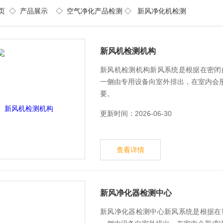
页
◇
产品展示
◇
空气净化产品检测
◇ 新风净化机检测
新风机检测机构
新风机检测机构新风系统是根据在密闭
一侧由专用设备向室外排出，在室内会形
要。
更新时间：2026-06-30
查看详情
新风净化器检测中心
新风净化器检测中心新风系统是根据在