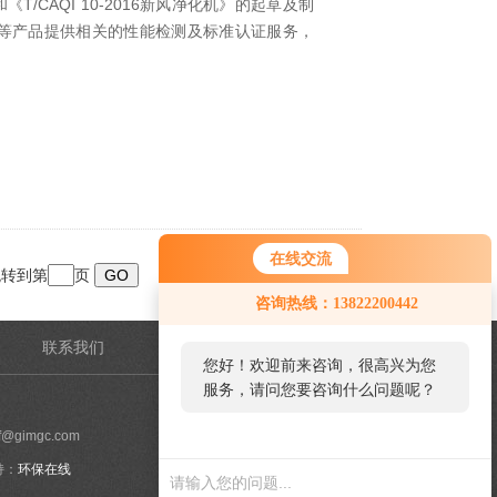
和《T/CAQI 10-2016新风净化机》的起草及制
等产品提供相关的性能检测及标准认证服务，
在线交流
跳转到第
页
咨询热线：13822200442
联系我们
管理登陆
您好！欢迎前来咨询，很高兴为您
服务，请问您要咨询什么问题呢？
@gimgc.com
持：
环保在线