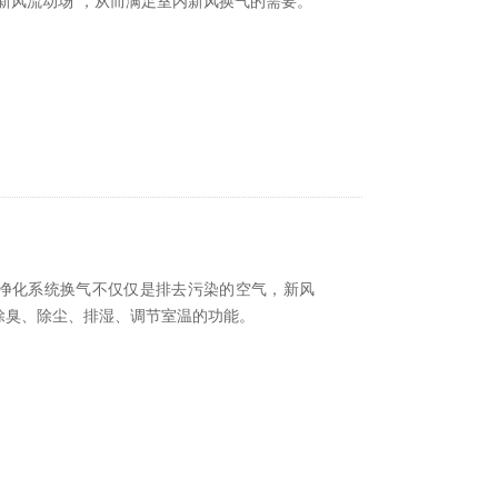
新风流动场”，从而满足室内新风换气的需要。
净化系统换气不仅仅是排去污染的空气，新风
除臭、除尘、排湿、调节室温的功能。