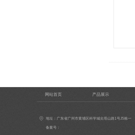
上手
网站首页
产品展示
地址：广东省广州市黄埔区科学城尖塔山路1号J5栋一
楼（市场部）
备案号：