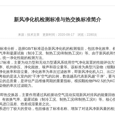
新风净化机检测标准与热交换标准简介
来源：技术文章 更新时间：2020-08-17 浏览：2280次
标准分析，选择GB/T标准适合新风净化机的检测项目，包括净化效率、
气率和凝露试验（制冷工况、制热工况I和制热工况II）等。由于新风机
，统一净化性能的检测方法。
-2017标准，主要为动力型和无动力型通风系统用空气净化装置的性能评估
机外静压、净化能效、噪声和容尘量等。该标准为典型污染物（细颗粒物
净化效率和容尘量。净化效率为单次过滤效率，即新风净化机入口、出口
核的是送入室内的“干净”空气的比例，数值越高代表新风越“干净”，要
的总质量，是评估产品维修周期的重要指标。模拟颗粒物PM2.5的为K
染物的单次过滤能力。
热交换器，主要作用通过风机驱动空气流动实现新风对排风的能量回收，
）、有效换气率、凝露试验（制冷工况、制热工况I和制热工况II）等。核
风进口温差、焓差或湿量差之比。
进行了较大的变动，包括修改了标准名称、增加了对送风净新风量的相