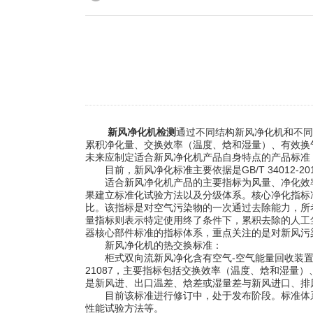
新风净化机检测
通过不同结构新风净化机和不同
累积净化量、交换效率（温度、焓和湿量）、有效换
未来应制定适合新风净化机产品自身特点的产品标准
目前，新风净化标准主要依据是GB/T 34012
适合新风净化机产品的主要指标为风量、净化效率、
果建立标准化试验方法以及分级体系。核心净化指标
比。该指标是对空气污染物的一次通过去除能力，所考
量指标则表示特定使用终了条件下，累积去除的人工尘
器核心部件标准的指标体系，重点关注的是对新风污
新风净化机的热交换标准：
柜式双向流新风净化含有空气-空气能量回收装置即
21087，主要指标包括交换效率（温度、焓和湿量
是新风进、出口温差、焓差或湿量差与新风进口、排
目前该标准进行修订中，处于发布阶段。标准体系
性能试验方法等。