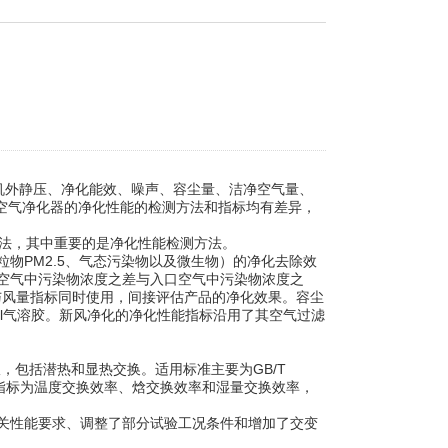
机外静压、净化能效、噪声、容尘量、洁净空气量、
和空气净化器的净化性能的检测方法和指标均有差异，
方法，其中重要的是净化性能检测方法。
PM2.5、气态污染物以及微生物）的净化去除效
空气中污染物浓度之差与入口空气中污染物浓度之
与风量指标同时使用，间接评估产品的净化效果。容尘
Cl气溶胶。新风净化的净化性能指标沿用了其空气过滤
包括潜热和显热交换。适用标准主要为GB/T
心指标为温度交换效率、焓交换效率和湿量交换效率，
关性能要求、调整了部分试验工况条件和增加了交变