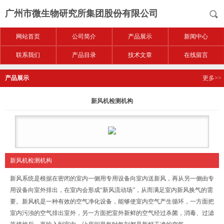
广州市微生物研究所集团股份有限公司
网站首页
公司简介
产品展示
新闻中心
联系我们
产品目录
技术文章
在线留言
产品展示
更多>>
新风机检测机构
新风机检测机构
新风系统是根据在密闭的室内一侧用专用设备向室内送新风，再从另一侧由专
用设备向室外排出，在室内会形成“新风流动场”，从而满足室内新风换气的需
要。新风机是一种有效的空气净化设备，能够使室内空气产生循环，一方面把
室内污浊的空气排出室外，另一方面把室外新鲜的空气经过杀菌，消毒、过滤