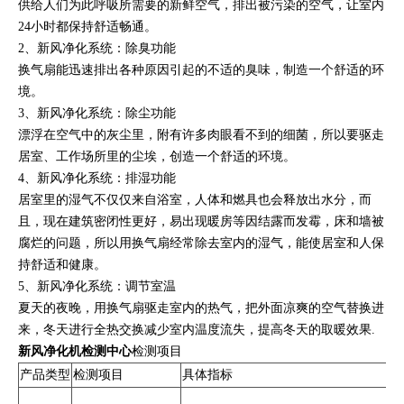
供给人们为此呼吸所需要的新鲜空气，排出被污染的空气，让室内
24小时都保持舒适畅通。
2、新风净化系统：除臭功能
换气扇能迅速排出各种原因引起的不适的臭味，制造一个舒适的环
境。
3、新风净化系统：除尘功能
漂浮在空气中的灰尘里，附有许多肉眼看不到的细菌，所以要驱走
居室、工作场所里的尘埃，创造一个舒适的环境。
4、新风净化系统：排湿功能
居室里的湿气不仅仅来自浴室，人体和燃具也会释放出水分，而
且，现在建筑密闭性更好，易出现暖房等因结露而发霉，床和墙被
腐烂的问题，所以用换气扇经常除去室内的湿气，能使居室和人保
持舒适和健康。
5、新风净化系统：调节室温
夏天的夜晚，用换气扇驱走室内的热气，把外面凉爽的空气替换进
来，冬天进行全热交换减少室内温度流失，提高冬天的取暖效果.
新风净化机检测中心
检测项目
产品类型
检测项目
具体指标
T