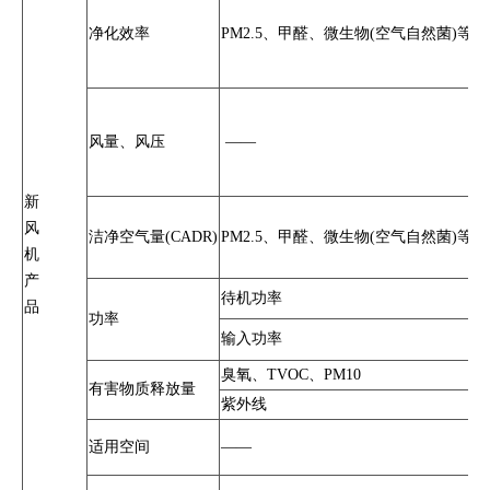
T
净化效率
PM2.5、甲醛、微生物(空气自然菌)等
J
G
T
T
风量、风压
——
J
G
新
T
风
洁净空气量(CADR)
PM2.5、甲醛、微生物(空气自然菌)等
T
机
G
产
G
待机功率
品
功率
T
输入功率
T
臭氧、TVOC、PM10
有害物质释放量
G
紫外线
T
适用空间
——
T
T