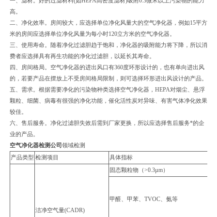
一、滤材。好的过滤材料(如HEPA高密度滤材)吸附0.3微米以上污染物的能力
高。
二、净化效率。房间较大，应选择单位净化风量大的空气净化器，例如15平方
米的房间应选择单位净化风量为每小时120立方米的空气净化器。
三、使用寿命。随着净化过滤胆趋于饱和，净化器的吸附能力将下降，所以消
费者应选择具有再生功能的净化过滤胆，以延长其寿命。
四、房间格局。空气净化器的进出风口有360度环形设计的，也有单向进出风
的，若要产品在摆放上不受房间格局限制，则可选择环形进出风设计的产品。
五、需求。根据需要净化的污染物种类选择空气净化器，HEPA对烟尘、悬浮
颗粒、细菌、病毒有很强的净化功能，催化活性炭对异味、有害气体净化效果
较佳。
六、售后服务。净化过滤胆失效后需到厂家更换，所以应选择售后服务*的企
业的产品。
空气净化器检测公司
领域检测
产品类型
检测项目
具体指标
固态颗粒物（>0.3µm）
甲醛、甲苯、TVOC、氨等
洁净空气量(CADR)