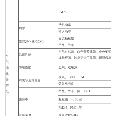
PM2.5
待机功率
功率
输入功率
固态颗粒物
累积净化量(CCM)
甲醛、甲苯
空气自然菌、白色葡萄球菌、金色葡萄球
除菌性能
空
绿脓杆菌、肺炎克雷伯氏菌、铜绿假单胞
气
除螨性能
尘螨、过敏原
净
化
臭氧、TVOC、PM10
器
有害物质释放量
紫外线强度
产
甲醛、甲苯、氨、TVOC
品
去除率
颗粒物（>0.3µm）
PM2.5、PM0.1等
臭氧浓度
臭氧浓度(24h)