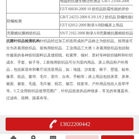
地毯的抗微生物活性测定 GB/T 23164-2008
FZ/T 60030-2009 10 纺织品防霉性能的评价
GB/T 24253-2009 8.3/9.1/9.2 纺织品 防螨性能评
防螨检测
FZ/T 62012-2009 附录A/B防螨床上用品
壳聚糖抗菌棉纺织品
SN/T 2162-2008 附录A/B壳聚糖抗菌棉纺织品
抗菌针织品检测机构
针织品经过加工织造而成的产品称之为纺织品。按用途可
分为衣着用纺织品、装饰用纺织品、工业用品三大类·1.衣着用纺织品包括制
作服装的各种纺织面料以及缝纫线、松紧带、领衬、里衬等种纺织辅料和针织
成衣、手套、袜子等。2.装饰用纺织品可分为室内用品、床上用品和户外用
品，包括家居布和餐厅浴洗室用品，如：地毯、沙发套、椅子、壁毯、贴布、
像罩、纺品、窗帘、毛巾、茶巾、台布、手帕等；床上用品包括床罩、床单、
被面、被套、毛毯、毛巾被、枕芯、被芯、枕套等。户外用品包括人造草坪
等。3.工业用纺织品使用范围广，针织品批发的品种很多，常见的有蓬盖布、
过滤布、筛网、路基布等。
13822200442