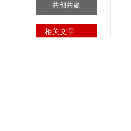
共创共赢
相关文章
RELATED ARTICLES
如何做新房室内空气检测及相
关流程
医院手术室洁净度检测的相关
内容探讨
涉水批件检测中主要的毒理指
标有哪些？
养殖污水水质检测的核心指标
可分为四类
无菌室洁净度检测的主要步骤
说明
新闻中心
NEWS CENTER