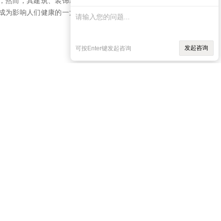
，然而，其建筑、装饰装修、家具等的一些用
成为影响人们健康的一大杀手，尤其对孕妇、
发起咨询
可按Enter键发起咨询
跳转到第
页