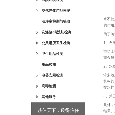
空气净化产品检测
水不仅
洁净室检测与验收
的作用
洗涤剂/清洗剂检测
为了确
1、自
公共场所卫生检测
市场上
卫生用品检测
重金属
用品检测
2、水
许多地
电器安规检测
机构的
病毒检测
交水样
3、第
其他服务
此外，
诚信天下，质得信任
结果。