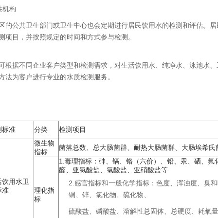
共机构
区的公共卫生部门或卫生中心也会定期进行居民饮用水的检测和评估。居
测项目，并按照规定的时间和方式参与检测。
可根据不同企业客户类型和检测需求，对生活饮用水、纯净水、泳池水、
方法为客户进行专业的水质检测服务。
测标准
分类
检测项目
微生物
菌落总数、总大肠菌群、耐热大肠菌群、大肠埃希氏
指标
1.毒理指标：砷、镉、铬（六价）、铅、汞、硒、氟
醛、亚氯酸盐、氯酸盐、亚硝酸盐等
活饮用水卫
2.感官指标和一般化学指标：色度、浑浊度、臭
标准
理化指
铜、锌、氯化物、硫化物、
标
硫酸盐、磷酸盐、溶解性总固体、总硬度、耗氧