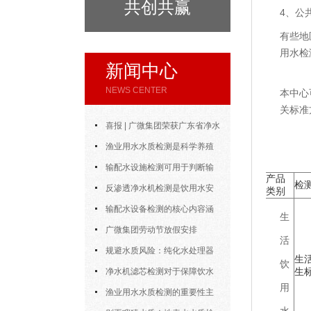
共创共赢
4、公
有些地
用水检
新闻中心
NEWS CENTER
本中心
关标准
喜报 | 广微集团荣获广东省净水
设备协会“优秀会员企业”称号
渔业用水水质检测是科学养殖
中的重要工具
输配水设施检测可用于判断输
产品
检
水设施能否安全、稳定地完成供水
反渗透净水机检测是饮用水安
类别
任务
全体系中的重要一环
输配水设备检测的核心内容涵
生
盖了多个方面
广微集团劳动节放假安排
活
规避水质风险：纯化水处理器
生
饮
生
检测的核心环节与细节把控
净水机滤芯检测对于保障饮水
用
安全具有重要意义
渔业用水水质检测的重要性主