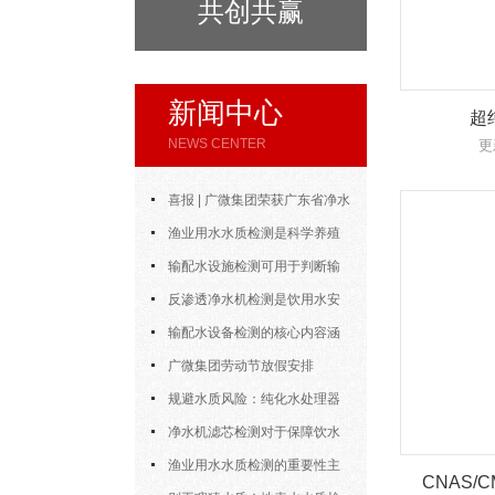
共创共赢
新闻中心
超
NEWS CENTER
更
喜报 | 广微集团荣获广东省净水
设备协会“优秀会员企业”称号
渔业用水水质检测是科学养殖
中的重要工具
输配水设施检测可用于判断输
水设施能否安全、稳定地完成供水
反渗透净水机检测是饮用水安
任务
全体系中的重要一环
输配水设备检测的核心内容涵
盖了多个方面
广微集团劳动节放假安排
规避水质风险：纯化水处理器
检测的核心环节与细节把控
净水机滤芯检测对于保障饮水
安全具有重要意义
渔业用水水质检测的重要性主
CNAS