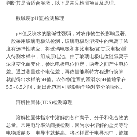
判断其是否适合灌溉，以下是常见检测项目及原理。
酸碱度(pH值)检测原理
pH值反映水的酸碱性强弱，对农作物生长影响显著。
一般采用玻璃电极法检测，玻璃电极对溶液中的氢离子浓
度有选择性响应。将玻璃电极和参比电极(如甘汞电极)插
入待测水样中，组成原电池。由于玻璃电极电位随氢离子
浓度变化而变化，参比电极电位恒定，两者之间产生电位
差。通过测量这个电位差，再依据能斯特方程进行换算，
就能得出水样的pH值。农作物适宜的灌溉水pH值通常在
5.5 - 8.5之间，超出此范围可能影响作物对养分的吸收。
溶解性固体(TDS)检测原理
溶解性固体指水中溶解的各种离子、分子和化合物的
总量。常用电导率法间接检测，因为水中溶解的盐类等导
电物质越多，电导率就越高。将水样置于电导池中，施加