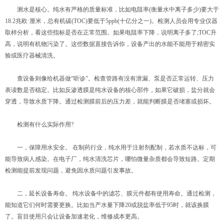
测水是核心。纯水有严格的质量标准，比如电阻率(衡量水中离子多少)要大于
18.2兆欧·厘米，总有机碳(TOC)要低于5ppb(十亿分之一)。检测人员会用专业仪器
取样分析，看这些指标是否在正常范围。如果电阻率下降，说明离子多了;TOC升
高，说明有机物污染了。这些数据直接告诉你，设备产出的水能不能用于精密实
验或医疗器械清洗。
查设备则像给机器做“听诊”。检查管路有没有泄漏、泵是否正常运转、压力
表读数是否稳定。比如反渗透膜是纯水设备的核心部件，如果它破损，盐分就会
穿透，导致水质下降。通过检测膜前后的压力差，就能判断膜是否堵塞或损坏。
检测有什么实际作用?
一，保障用水安全。 在制药行业，纯水用于注射剂配制，若水质不达标，可
能导致病人感染。在电子厂，纯水清洗芯片，哪怕微量杂质都会导致短路。定期
检测能提前发现问题，避免因水质问题引发事故。
二，延长设备寿命。 纯水设备中的滤芯、膜元件都有使用寿命。通过检测，
能知道它们何时需要更换。比如当产水量下降20或脱盐率低于95时，就该换膜
了。盲目使用只会让设备加速老化，维修成本更高。