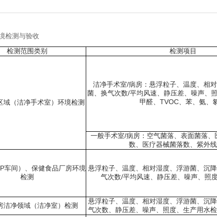
境检测与验收
检测范围类别
检测项目
洁净手术室/病房：悬浮粒子、温度、相对
菌、换气次数/平均风速、静压差、噪声、
甲醛、TVOC、苯、氨、
区域（洁净手术室）环境检测
一般手术室/病房：空气菌落、表面菌落、
数、医疗器械菌落数、紫外线
MP车间）、保健食品厂房环境
悬浮粒子、温度、相对湿度、浮游菌、沉降
检测
气次数/平均风速、静压差、噪声、照
悬浮粒子、温度、相对湿度、浮游菌、沉降
房洁净领域（洁净室）检测
气次数、静压差、噪声、照度、生产用水检