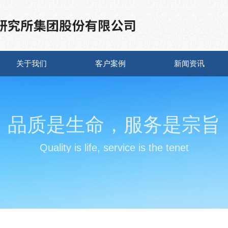
关于我们
客户案例
新闻资讯
品质是生命，服务是宗旨
Quality is life, service is the tenet