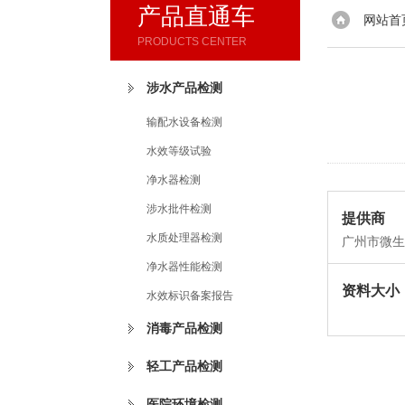
产品直通车
网站首
PRODUCTS CENTER
涉水产品检测
输配水设备检测
水效等级试验
净水器检测
涉水批件检测
提供商
水质处理器检测
广州市微生
公司
净水器性能检测
资料大小
水效标识备案报告
消毒产品检测
轻工产品检测
医院环境检测