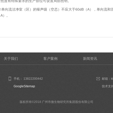
照度有特殊要求的生产部位可设置局部照明。
非单向流洁净室（区）的噪声级（空态）不应大于60dB（A），单向流
（A）。
关于我们
客户案例
新闻资讯
手机： 13822200442
邮箱：kf
GoogleSitemap
技术支
版权所有©2018 广州市微生物研究所集团股份有限公司