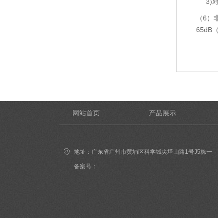
3)对
（6）
65dB
网站首页
产品展示
地址：广东省广州市黄埔区科学城尖塔山路1号J5栋一
楼（市场部）
备案号：