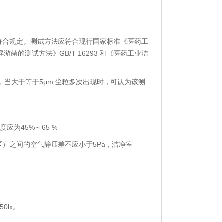
符合规定。测试方法应符合现行国家标准《医药工
游菌的测试方法》GB/T 16293 和《医药工业洁
样，当大于等于5μm 尘粒多次出现时，可认为该测
应为45%～65 %
）之间的空气静压差不应小于5Pa，洁净室
0lx。