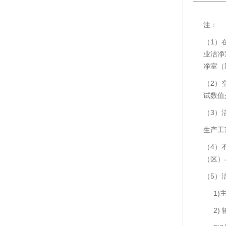
注：
（1）
业洁净
净室（
（2）
试数值
（3）
生产工
（4）
（区）
（5）
1)主
2) 