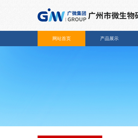
网站首页
产品展示