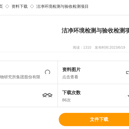
页
◇
资料下载
◇ 洁净环境检测与验收检测项目
洁净环境检测与验收检测
阅读：1310 发布时间:2023/6/19
资料图片
物研究所集团股份有限
点击查看
下载次数
86次
文件下载