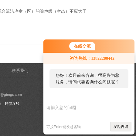
和混合流洁净室（区）的噪声级（空态）不应大于
在线交流
咨询热线：13822200442
联系我们
管理登陆
您好！欢迎前来咨询，很高兴为您
服务，请问您要咨询什么问题呢？
@gimgc.com
持：
环保在线
发起咨询
可按Enter键发起咨询