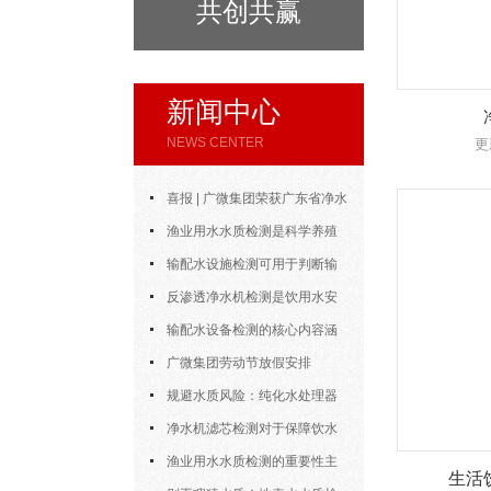
共创共赢
新闻中心
NEWS CENTER
更
喜报 | 广微集团荣获广东省净水
设备协会“优秀会员企业”称号
渔业用水水质检测是科学养殖
中的重要工具
输配水设施检测可用于判断输
水设施能否安全、稳定地完成供水
反渗透净水机检测是饮用水安
任务
全体系中的重要一环
输配水设备检测的核心内容涵
盖了多个方面
广微集团劳动节放假安排
规避水质风险：纯化水处理器
检测的核心环节与细节把控
净水机滤芯检测对于保障饮水
安全具有重要意义
渔业用水水质检测的重要性主
生活