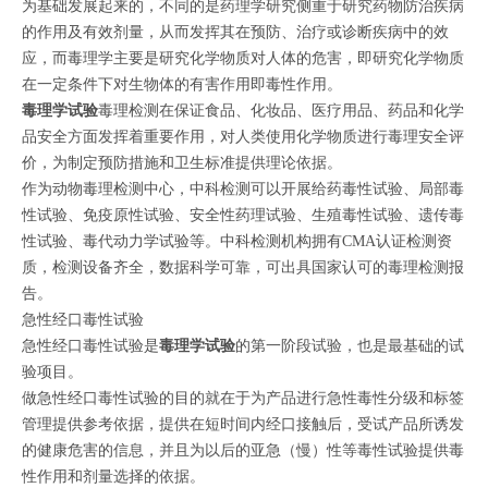
为基础发展起来的，不同的是药理学研究侧重于研究药物防治疾病
的作用及有效剂量，从而发挥其在预防、治疗或诊断疾病中的效
应，而毒理学主要是研究化学物质对人体的危害，即研究化学物质
在一定条件下对生物体的有害作用即毒性作用。
毒理学试验
毒理检测在保证食品、化妆品、医疗用品、药品和化学
品安全方面发挥着重要作用，对人类使用化学物质进行毒理安全评
价，为制定预防措施和卫生标准提供理论依据。
作为动物毒理检测中心，中科检测可以开展给药毒性试验、局部毒
性试验、免疫原性试验、安全性药理试验、生殖毒性试验、遗传毒
性试验、毒代动力学试验等。中科检测机构拥有CMA认证检测资
质，检测设备齐全，数据科学可靠，可出具国家认可的毒理检测报
告。
急性经口毒性试验
急性经口毒性试验是
毒理学试验
的第一阶段试验，也是最基础的试
验项目。
做急性经口毒性试验的目的就在于为产品进行急性毒性分级和标签
管理提供参考依据，提供在短时间内经口接触后，受试产品所诱发
的健康危害的信息，并且为以后的亚急（慢）性等毒性试验提供毒
性作用和剂量选择的依据。