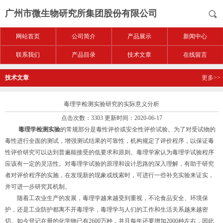
广州市微生物研究所集团股份有限公司
网站首页
公司简介
产品展示
新闻中心
联系我们
产品目录
技术文章
在线留言
技术文章
更多>>
毒理学检测实验研究的实际意义分析
点击次数：3303 更新时间：2020-06-17
毒理学检测实验
的常规部分是毒性评价或安全性评价试验。为了对受试物的
毒性进行全面的测试，增强测试结果的可靠性，机构规定了评价程序，以保证毒
性评价研究可以达到普遍能接受的低要求和原则。毒理学家认为毒理学试验程序
应该有一定的灵活性。对毒理学试验的原理和设计思路的深入理解，有助于研究
者对评价程序的实施，在发现新的现象或线索时，可进行一些补充实验来证实，
并可进一步研究其机制。
随着工农业生产的发展，毒理学越来越受到重视，不论食品安全、环境保
护，还是工业防护都离不开毒理学，毒理学与人们的工作和生活关系越来越密
切。如今登记在册的化学物已有2600万种，并且每年还要增加2000种左右，因此