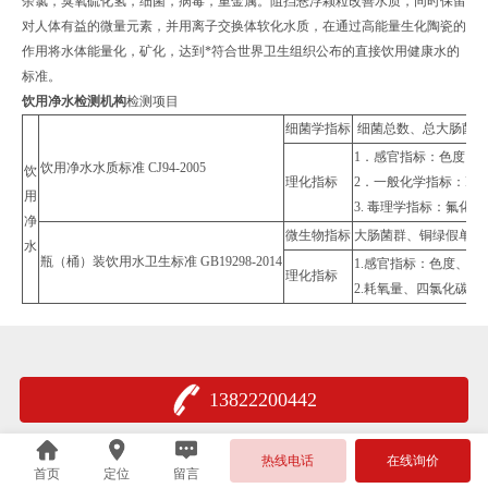
余氯，臭氧硫化氢，细菌，病毒，重金属。阻挡悬浮颗粒改善水质，同时保留
对人体有益的微量元素，并用离子交换体软化水质，在通过高能量生化陶瓷的
作用将水体能量化，矿化，达到*符合世界卫生组织公布的直接饮用健康水的
标准。
饮用净水检测机构
检测项目
细菌学指标
细菌总数、总大肠菌群
1．感官指标：色度、
饮用净水水质标准 CJ94-2005
饮
理化指标
2．一般化学指标：P
用
3. 毒理学指标：氟
净
微生物指标
大肠菌群、铜绿假单胞
水
瓶（桶）装饮用水卫生标准 GB19298-2014
1.感官指标：色度、
理化指标
2.耗氧量、四氯化碳
13822200442
热线电话
在线询价
首页
定位
留言