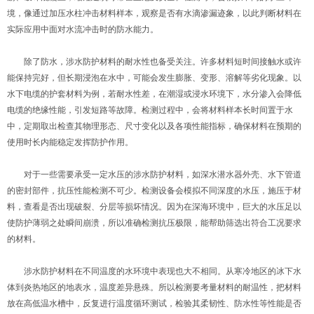
境，像通过加压水柱冲击材料样本，观察是否有水滴渗漏迹象，以此判断材料在
实际应用中面对水流冲击时的防水能力。
除了防水，涉水防护材料的耐水性也备受关注。许多材料短时间接触水或许
能保持完好，但长期浸泡在水中，可能会发生膨胀、变形、溶解等劣化现象。以
水下电缆的护套材料为例，若耐水性差，在潮湿或浸水环境下，水分渗入会降低
电缆的绝缘性能，引发短路等故障。检测过程中，会将材料样本长时间置于水
中，定期取出检查其物理形态、尺寸变化以及各项性能指标，确保材料在预期的
使用时长内能稳定发挥防护作用。
对于一些需要承受一定水压的涉水防护材料，如深水潜水器外壳、水下管道
的密封部件，抗压性能检测不可少。检测设备会模拟不同深度的水压，施压于材
料，查看是否出现破裂、分层等损坏情况。因为在深海环境中，巨大的水压足以
使防护薄弱之处瞬间崩溃，所以准确检测抗压极限，能帮助筛选出符合工况要求
的材料。
涉水防护材料在不同温度的水环境中表现也大不相同。从寒冷地区的冰下水
体到炎热地区的地表水，温度差异悬殊。所以检测要考量材料的耐温性，把材料
放在高低温水槽中，反复进行温度循环测试，检验其柔韧性、防水性等性能是否