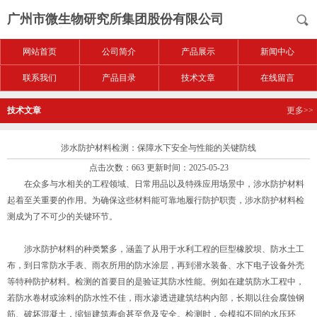
广州市微生物研究所集团股份有限公司
网站首页
公司简介
产品展示
新闻中心
联系我们
产品目录
技术文章
在线留言
技术文章
更多>>
涉水防护材料检测：保障水下安全与性能的关键防线
点击次数：663 更新时间：2025-05-23
在众多与水相关的工程领域、日常用品以及特殊应用场景中，涉水防护材料
起着至关重要的作用。为确保这些材料能可靠地履行防护职责，涉水防护材料检
测成为了不可少的关键环节。
涉水防护材料的种类繁多，涵盖了从用于水利工程的巨型橡胶坝、防水土工
布，到日常防水手表、雨衣所用的防水涂层，再到潜水装备、水下电子设备外壳
等特种防护材料。检测的首要目的是验证其防水性能。例如在建筑防水工程中，
若防水卷材或涂料的防水性不佳，雨水渗透进建筑结构内部，长期以往会腐蚀钢
筋、破坏混凝土，缩短建筑寿命甚至危及安全。检测时，会模拟不同的水压环