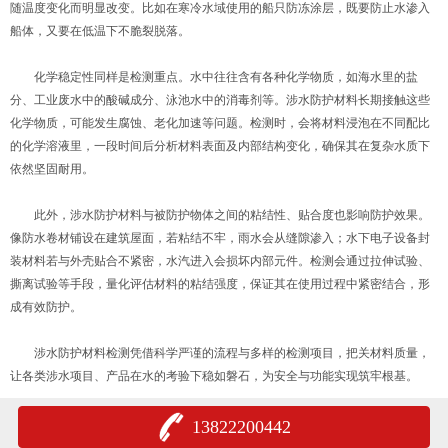
随温度变化而明显改变。比如在寒冷水域使用的船只防冻涂层，既要防止水渗入
船体，又要在低温下不脆裂脱落。
化学稳定性同样是检测重点。水中往往含有各种化学物质，如海水里的盐
分、工业废水中的酸碱成分、泳池水中的消毒剂等。涉水防护材料长期接触这些
化学物质，可能发生腐蚀、老化加速等问题。检测时，会将材料浸泡在不同配比
的化学溶液里，一段时间后分析材料表面及内部结构变化，确保其在复杂水质下
依然坚固耐用。
此外，涉水防护材料与被防护物体之间的粘结性、贴合度也影响防护效果。
像防水卷材铺设在建筑屋面，若粘结不牢，雨水会从缝隙渗入；水下电子设备封
装材料若与外壳贴合不紧密，水汽进入会损坏内部元件。检测会通过拉伸试验、
撕离试验等手段，量化评估材料的粘结强度，保证其在使用过程中紧密结合，形
成有效防护。
涉水防护材料检测凭借科学严谨的流程与多样的检测项目，把关材料质量，
让各类涉水项目、产品在水的考验下稳如磐石，为安全与功能实现筑牢根基。
13822200442