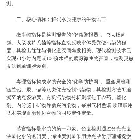
测。
二、核心指标：解码水质健康的生物语言
微生物指标是检测报告的"健康警报器"。总大肠菌
群、大肠埃希氏菌等指标直接反映水体受粪便污染的程
度，其检出往往与消化道疾病爆发相关。现代检测技术已
实现24小时内完成100份水样的病原微生物筛查，检测灵敏
度达到单细胞级别。
毒理指标构成水质安全的"化学防护网"。重金属检测
涵盖铅、汞、镉等八类优先控制污染物，其检测方法可追
溯至纳克级浓度。有机污染物分析则聚焦于农药、塑化
剂、内分泌干扰物等新兴污染物，采用气相色谱-质谱联用
技术实现百余种化合物的同步定性定量。
感官指标是水质的第一印象。色度检测通过分光光度
法量化水的透明度，浑浊度测量采用激光散射原理捕捉微