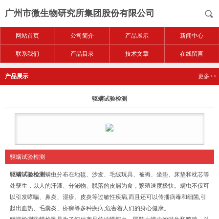
广州市微生物研究所集团股份有限公司
网站首页
公司简介
产品展示
新闻中心
联系我们
产品目录
技术文章
在线留言
产品展示
更多>>
驱螨试验检测
驱螨试验检测
驱螨试验检测
螨虫分布在地毯、沙发、毛绒玩具、被褥、坐垫、床垫和枕芯等
处孳生，以人的汗液、分泌物、脱落的皮屑为食，繁殖速度极快。螨虫不仅可
以引发哮喘、鼻炎、湿疹、皮炎等过敏性疾病,而且还可以传播病毒和细菌,引
起出血热、毛囊炎、疥癣等多种疾病,危害着人们的身心健康。