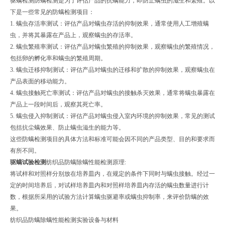
驱螨检测防螨检测是为了评估产品的抗螨能力，即防止螨虫的滋生和繁殖。以
下是一些常见的防螨检测项目：
1. 螨虫存活率测试：评估产品对螨虫存活的抑制效果，通常使用人工增殖螨
虫，并将其暴露在产品上，观察螨虫的存活率。
2. 螨虫繁殖率测试：评估产品对螨虫繁殖的抑制效果，观察螨虫的繁殖情况，
包括卵的孵化率和螨虫的繁殖周期。
3. 螨虫迁移抑制测试：评估产品对螨虫的迁移和扩散的抑制效果，观察螨虫在
产品表面的移动能力。
4. 螨虫接触死亡率测试：评估产品对螨虫的接触杀灭效果，通常将螨虫暴露在
产品上一段时间后，观察其死亡率。
5. 螨虫侵入抑制测试：评估产品对螨虫侵入室内环境的抑制效果，常见的测试
包括抗尘螨效果、防止螨虫滋生的能力等。
这些防螨检测项目的具体方法和标准可能会因不同的产品类型、目的和要求而
有所不同。
驱螨试验检测
纺织品防螨除螨性能检测原理:
将试样和对照样分别放在培养皿内，在规定的条件下同时与螨虫接触。经过一
定的时间培养后，对试样培养皿内和对照样培养皿内存活的螨虫数量进行计
数，根据所采用的试验方法计算螨虫驱避率或螨虫抑制率，来评价防螨的效
果。
纺织品防螨除螨性能检测实验设备与材料