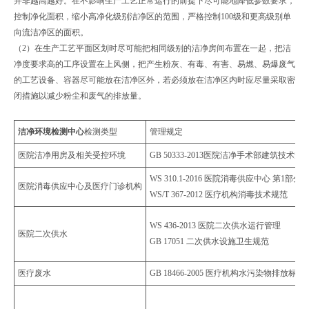
并非越高越好。在不影响生产工艺正常运行的前提下尽可能地降低参数要求，
控制净化面积，缩小高净化级别洁净区的范围，严格控制100级和更高级别单
向流洁净区的面积。
（2）在生产工艺平面区划时尽可能把相同级别的洁净房间布置在一起，把洁
净度要求高的工序设置在上风侧，把产生粉灰、有毒、有害、易燃、易爆废气
的工艺设备、容器尽可能放在洁净区外，若必须放在洁净区内时应尽量采取密
闭措施以减少粉尘和废气的排放量。
洁净环境检测中心
检测类型
管理规定
医院洁净用房及相关受控环境
GB 50333-2013医院洁净手术部建筑技术规
WS 310.1-2016 医院消毒供应中心 第1部
医院消毒供应中心及医疗门诊机构
WS/T 367-2012 医疗机构消毒技术规范
WS 436-2013 医院二次供水运行管理
医院二次供水
GB 17051 二次供水设施卫生规范
医疗废水
GB 18466-2005 医疗机构水污染物排放标准