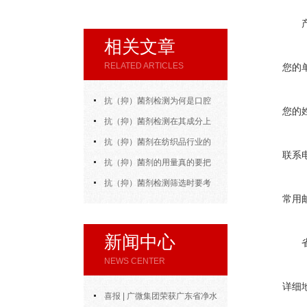
相关文章
RELATED ARTICLES
您的
抗（抑）菌剂检测为何是口腔
您的
医疗的“隐形守护者”？
抗（抑）菌剂检测在其成分上
的讲解
抗（抑）菌剂在纺织品行业的
联系
应用讲解
抗（抑）菌剂的用量真的要把
控好！
抗（抑）菌剂检测筛选时要考
常用
虑的因素
新闻中心
NEWS CENTER
详细
喜报 | 广微集团荣获广东省净水