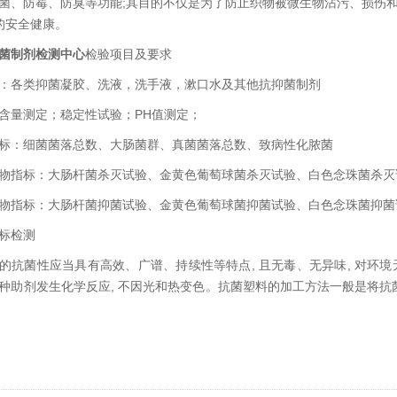
菌、防霉、防臭等功能;其目的不仅是为了防止织物被微生物沾污、损伤和穿
体的安全健康。
菌制剂检测中心
检验项目及要求
：各类抑菌凝胶、洗液，洗手液，漱口水及其他抗抑菌制剂
含量测定；稳定性试验；PH值测定；
标：细菌菌落总数、大肠菌群、真菌菌落总数、致病性化脓菌
物指标：大肠杆菌杀灭试验、金黄色葡萄球菌杀灭试验、白色念珠菌杀灭
物指标：大肠杆菌抑菌试验、金黄色葡萄球菌抑菌试验、白色念珠菌抑菌
标检测
的抗菌性应当具有高效、广谱、持续性等特点, 且无毒、无异味, 对环
种助剂发生化学反应, 不因光和热变色。抗菌塑料的加工方法一般是将抗