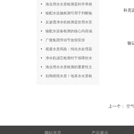
设备协会“优秀会员企业”称号
渔业用水水质检测是科学养殖
补充
中的重要工具
输配水设施检测可用于判断输
水设施能否安全、稳定地完成供水
反渗透净水机检测是饮用水安
任务
全体系中的重要一环
输配水设备检测的核心内容涵
盖了多个方面
广微集团劳动节放假安排
验
规避水质风险：纯化水处理器
检测的核心环节与细节把控
净水机滤芯检测对于保障饮水
安全具有重要意义
渔业用水水质检测的重要性主
要体现在以下四大方面
别再瞎猜水质！地表水水质检
测“原理+操作”全拆解，小白也能
上手
上一个：
空
网站首页
产品展示