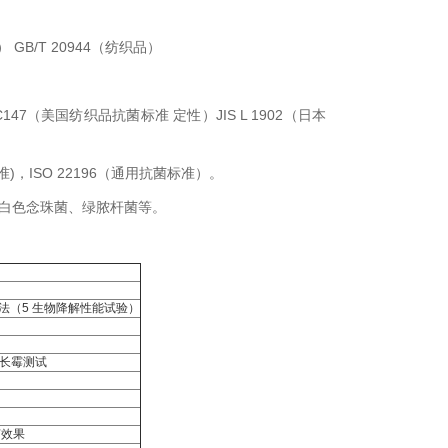
 GB/T 20944（纺织品）
47（美国纺织品抗菌标准 定性）JIS L 1902（日本
准)，ISO 22196（通用抗菌标准）。
白色念珠菌、绿脓杆菌等。
验方法（5 生物降解性能试验）
评价长霉测试
菌效果