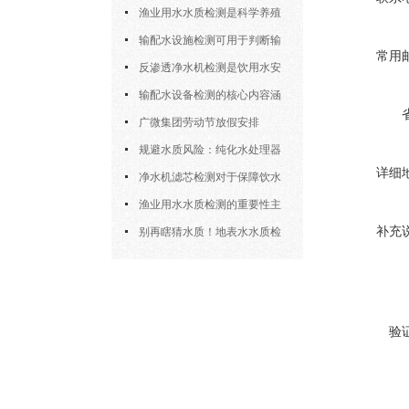
设备协会“优秀会员企业”称号
渔业用水水质检测是科学养殖
中的重要工具
输配水设施检测可用于判断输
常用
水设施能否安全、稳定地完成供水
反渗透净水机检测是饮用水安
任务
全体系中的重要一环
输配水设备检测的核心内容涵
盖了多个方面
广微集团劳动节放假安排
规避水质风险：纯化水处理器
详细
检测的核心环节与细节把控
净水机滤芯检测对于保障饮水
安全具有重要意义
渔业用水水质检测的重要性主
补充
要体现在以下四大方面
别再瞎猜水质！地表水水质检
测“原理+操作”全拆解，小白也能
上手
验