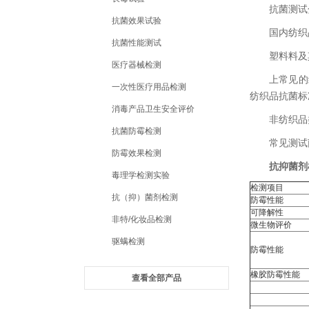
抗菌测试
抗菌效果试验
国内纺织品
抗菌性能测试
塑料料及其
医疗器械检测
上常见的纺
一次性医疗用品检测
纺织品抗菌标准
消毒产品卫生安全评价
非纺织品类
抗菌防霉检测
常见测试
防霉效果检测
抗抑菌剂
毒理学检测实验
检测项目
抗（抑）菌剂检测
防霉性能
可降解性
非特/化妆品检测
微生物评价
驱螨检测
防霉性能
橡胶防霉性能
查看全部产品