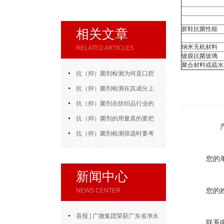
胶鞋抗菌性能
相关文章
纳米无机材料
RELATED ARTICLES
镀膜抗菌玻璃
聚合材料或疏水
抗（抑）菌剂检测为何是口腔
医疗的“隐形守护者”？
抗（抑）菌剂检测在其成分上
的讲解
抗（抑）菌剂在纺织品行业的
应用讲解
抗（抑）菌剂的用量真的要把
控好！
抗（抑）菌剂检测筛选时要考
虑的因素
您的
新闻中心
您的
NEWS CENTER
喜报 | 广微集团荣获广东省净水
联系