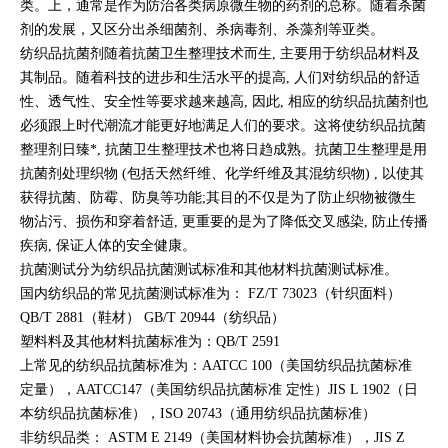
类。上，通常是作为防治各类
病原微生物
的药剂的总称。随着
杀菌
剂
的发展，又区分出杀细菌剂、杀病毒剂、杀藻剂等亚类。
纺织品抗菌剂随着抗菌卫生整理技术而生, 主要用于纺织品材料及
其制品。随着科技的进步和生活水平的提高, 人们对纺织品的舒适
性、透气性、安全性等要求越来越高, 因此, 相应的纺织品抗菌剂也
必须跟上时代潮流才能更好地满足人们的要求。这将使纺织品抗菌
整理剂日臻*, 抗菌卫生整理技术也将日趋成熟。抗菌卫生整理是用
抗菌剂处理织物 (包括天然纤维、化学纤维及其混纺织物) , 以使其
获得抗菌、防霉、防臭等功能;其目的不仅是为了防止织物被微生
物沾污、损伤和穿着舒适, 更重要的是为了降低交叉感染, 防止传播
疾病, 保证人体的安全健康。
抗菌测试分为纺织品抗菌测试标准和其他材料抗菌测试标准。
国内纺织品的常见抗菌测试标准为： FZ/T 73023（针织面料）
QB/T 2881（鞋材） GB/T 20944（纺织品）
塑料料及其他材料抗菌标准为：QB/T 2591
上常见的纺织品抗菌标准为：AATCC 100（美国纺织品抗菌标准
定量），AATCC147（美国纺织品抗菌标准 定性）JIS L 1902（日
本纺织品抗菌标准），ISO 20743（通用纺织品抗菌标准）
非纺织品类： ASTM E 2149（美国材料协会抗菌标准），JIS Z