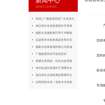
新闻中心
NEWS CENTER
喜报 | 广微集团荣获广东省净水
设备协会“优秀会员企业”称号
渔业用水水质检测是科学养殖
中的重要工具
输配水设施检测可用于判断输
水设施能否安全、稳定地完成供水
反渗透净水机检测是饮用水安
您的
任务
全体系中的重要一环
输配水设备检测的核心内容涵
盖了多个方面
广微集团劳动节放假安排
您的
规避水质风险：纯化水处理器
检测的核心环节与细节把控
净水机滤芯检测对于保障饮水
联系
安全具有重要意义
渔业用水水质检测的重要性主
要体现在以下四大方面
别再瞎猜水质！地表水水质检
常用
测“原理+操作”全拆解，小白也能
上手