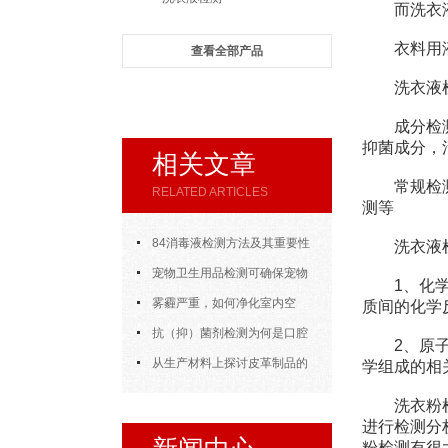
而洗衣液多
衣料用液体
查看全部产品
洗衣液检
成分检测：
抑菌成分，
相关文章
常规检测：
RELATED ARTICLES
测等
84消毒液检测方法及其重要性
洗衣液检
宠物卫生用品检测可确保宠物
1、化学分
用品的质量和安全性
雾霾严重，如何净化室内空
质间的化学
气？
抗（抑）菌剂检测为何是口腔
2、原子光
医疗的“隐形守护者”？
从生产材料上探讨皮革制品的
学组成的相
防霉效果检测
洗衣粉检测
进行检测分
粉检测有很