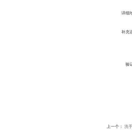
详细
补充
验
上一个：
洗