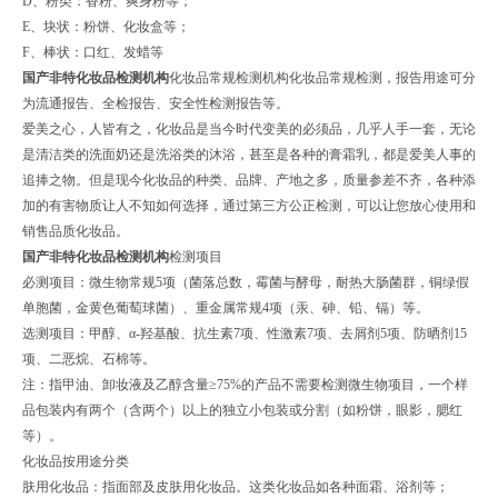
D、粉类：香粉、爽身粉等；
E、块状：粉饼、化妆盒等；
F、棒状：口红、发蜡等
国产非特化妆品检测机构
化妆品常规检测机构化妆品常规检测，报告用途可分
为流通报告、全检报告、安全性检测报告等。
爱美之心，人皆有之，化妆品是当今时代变美的必须品，几乎人手一套，无论
是清洁类的洗面奶还是洗浴类的沐浴，甚至是各种的膏霜乳，都是爱美人事的
追捧之物。但是现今化妆品的种类、品牌、产地之多，质量参差不齐，各种添
加的有害物质让人不知如何选择，通过第三方公正检测，可以让您放心使用和
销售品质化妆品。
国产非特化妆品检测机构
检测项目
必测项目：微生物常规5项（菌落总数，霉菌与酵母，耐热大肠菌群，铜绿假
单胞菌，金黄色葡萄球菌）、重金属常规4项（汞、砷、铅、镉）等。
选测项目：甲醇、α-羟基酸、抗生素7项、性激素7项、去屑剂5项、防晒剂15
项、二恶烷、石棉等。
注：指甲油、卸妆液及乙醇含量≥75%的产品不需要检测微生物项目，一个样
品包装内有两个（含两个）以上的独立小包装或分割（如粉饼，眼影，腮红
等）。
化妆品按用途分类
肤用化妆品：指面部及皮肤用化妆品。这类化妆品如各种面霜、浴剂等；