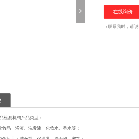
在线询价
（联系我时，请说
述
品检测机构产品类型：
化妆品：浴液、洗发液、化妆水、香水等；
类化妆品：洁面乳、保湿乳、洗面奶、蜜等；