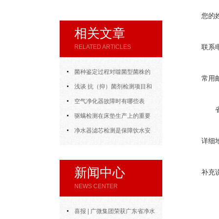
您的
相关文章
联系
RELATED ARTICLES
菌种鉴定过程对噬菌型菌株的
常用
检测
浅谈 抗（抑）菌剂检测项目和
依据
空气净化器故障时有哪些表
征？如何判断？
驱螨检测在床垫生产上的重要
之处
净水器滤芯检测是保障饮水安
详细
全的关键防线
新闻中心
补充
NEWS CENTER
喜报 | 广微集团荣获广东省净水