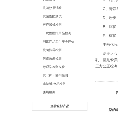
抗菌效果试验
C、膏霜
抗菌性能测试
D、粉类
医疗器械检测
E、块状
一次性医疗用品检测
F、棒状
消毒产品卫生安全评价
中药化妆
抗菌防霉检测
爱美之心
防霉效果检测
乳，都是爱美
三方公正检测
毒理学检测实验
抗（抑）菌剂检测
非特/化妆品检测
驱螨检测
查看全部产品
您的