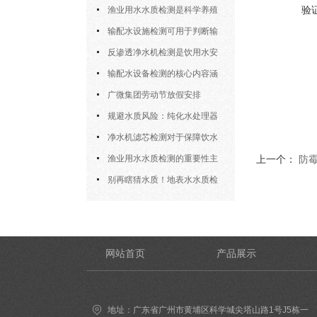
验
设备协会“优秀会员企业”称号
渔业用水水质检测是科学养殖
中的重要工具
输配水设施检测可用于判断输
水设施能否安全、稳定地完成供水
反渗透净水机检测是饮用水安
任务
全体系中的重要一环
输配水设备检测的核心内容涵
盖了多个方面
广微集团劳动节放假安排
规避水质风险：纯化水处理器
检测的核心环节与细节把控
净水机滤芯检测对于保障饮水
安全具有重要意义
渔业用水水质检测的重要性主
上一个：
防
要体现在以下四大方面
别再瞎猜水质！地表水水质检
测“原理+操作”全拆解，小白也能
上手
网站首页
产品展示
地址：广东省广州市黄埔区科学城尖塔山路1号J5栋一