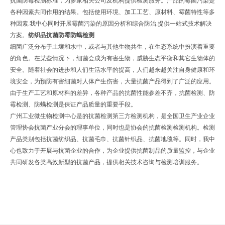
抗菌防霉检测标准，为多家相关公司及机构提供检测服务。产品的霉菌污染是
各种因素共同作用的结果。包括使用环境、加工工艺、原材料、霉菌特性等多
种因素.我中心同时开展霉菌污染的原因分析和综合防治.提供一站式技术解决
方案。
纺织品抗菌防霉防螨检测
细菌广泛分布于土壤和水中，或者与其他生物共生，在生态系统中扮演着重要
的角色。在某些情况下，细菌会成为有害生物，威胁生态平衡和其它生物体的
安全。随着社会的进步和人们生活水平的提高，人们越来越关注自身健康和环
境安全，为预防有害细菌对人体产生伤害，大量抗菌产品得到了广泛的应用。
由于生产工艺和原材料的差异，各种产品的抗菌性能参差不齐，抗菌检测、防
霉检测、防螨检测是保证产品质量的重要手段。
广州工业微生物检测中心是的抗菌检测第三方检测机构，是全国卫生产业企业
管理协会抗菌产业分会的理事单位，同时也是协会的抗菌检测检测机构。检测
产品类别包括抗菌纺织品、抗菌毛巾、抗菌针织品、抗菌地毯等。同时，我中
心也致力于开展与抗菌企业的合作，为企业提供抗菌制品的质量监控，与企业
共同研发各类高效新型的抗菌产品，提供相关技术咨询与检测培训服务。