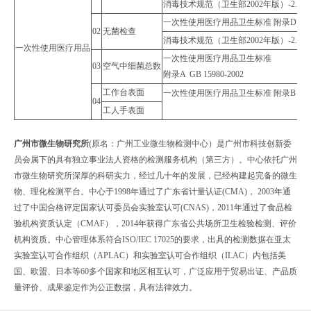
消毒技术规范（卫生部2002年版）-2.1.9.
一次性使用医疗用品卫生标准 附录D GB 159
02
无菌检查
消毒技术规范（卫生部2002年版）-2.1.9.
一次性使用医疗用品
一次性使用医疗用品卫生标准
03
空气中细菌总数
附录A GB 15980-2002
工作台表面
一次性使用医疗用品卫生标准 附录B GB 159
04
工人手表面
广州市微生物研究所
(原名：广州工业微生物检测中心）是广州市科技创新委
员会属下的具有独立事业法人资格的检测服务机构（第三方）。中心依托广州
市微生物研究所深厚的科研实力，经过几十年的发展，已经构建起完备的微生
物、理化检测平台。中心于1998年通过了广东省计量认证(CMA)， 2003年通
过了中国合格评定国家认可委员会实验室认可(CNAS)，2011年通过了食品检
验机构资质认定（CMAF），2014年获得广东省公共场所卫生检验检测、评价
机构资质。中心管理体系符合ISO/IEC 17025的要求，出具的检测数据在亚太
实验室认可合作组织（APLAC）和实验室认可合作组织（ILAC）内包括美
国、欧盟、日本等60多个国家和地区相互认可，广泛应用于贸易出证、产品质
量评价、成果鉴定作为公正数据，具有法律效力。