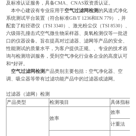
及标准认证服务，具备CMA、CNAS双资质认证。
本中心建设有专业应用于
空气过滤网检测
的风道式净化
系统测试平台装置（符合标准GB/T 1236和EN 779），并
配套了粒径谱仪（TSI 3340）、激光粉尘仪（TSI 8530）、
六级筛孔撞击式空气微生物采样器、臭氧检测仪等一批进
口的仪器设备。旨在提高对过滤器、滤网等产品的安全、
性能测试的质量水平，为客户提供正规、、专业的技术咨
询与检测培训服务，受到空气净化行业各企业的高度认可
和*好评。
空气过滤网检测
产品类别主要包括：空气净化器、空
调、吸尘器等带有过滤功能产品中的过滤器或滤网。
过滤器（滤网）检测
产品类型
检测项目
具体指标
检
GB
效率
效率
GB
计重法
GB
GB