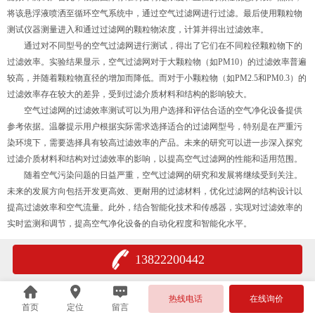
将该悬浮液喷洒至循环空气系统中，通过空气过滤网进行过滤。最后使用颗粒物
测试仪器测量进入和通过过滤网的颗粒物浓度，计算并得出过滤效率。
通过对不同型号的空气过滤网进行测试，得出了它们在不同粒径颗粒物下的
过滤效率。实验结果显示，空气过滤网对于大颗粒物（如PM10）的过滤效率普遍
较高，并随着颗粒物直径的增加而降低。而对于小颗粒物（如PM2.5和PM0.3）的
过滤效率存在较大的差异，受到过滤介质材料和结构的影响较大。
空气过滤网的过滤效率测试可以为用户选择和评估合适的空气净化设备提供
参考依据。温馨提示用户根据实际需求选择适合的过滤网型号，特别是在严重污
染环境下，需要选择具有较高过滤效率的产品。未来的研究可以进一步深入探究
过滤介质材料和结构对过滤效率的影响，以提高空气过滤网的性能和适用范围。
随着空气污染问题的日益严重，空气过滤网的研究和发展将继续受到关注。
未来的发展方向包括开发更高效、更耐用的过滤材料，优化过滤网的结构设计以
提高过滤效率和空气流量。此外，结合智能化技术和传感器，实现对过滤效率的
实时监测和调节，提高空气净化设备的自动化程度和智能化水平。
13822200442
热线电话
在线询价
首页
定位
留言