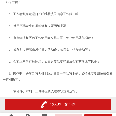
下几个方面：
a、工作者须穿戴紧口长纤维易洗的洁净工作服、帽；
b、使用不易发尘的原珠笔和描写图纸书写；
c、有害物质和医药工作使用者应戴口罩、禁止使用蒸气消毒；
d、操作时，严禁做发尘量大的动作，如搔头、快步走动等；
e、台面上不得存放物品，如属必须品要尽量放台面两侧或下风侧；
f、操作中，操作者的头和手应尽量置于产品的下侧，如特殊需要则应戴橡胶
手套和指套；
g、零部件、材料、工具等应装入洁净容器内运输。
13822200442