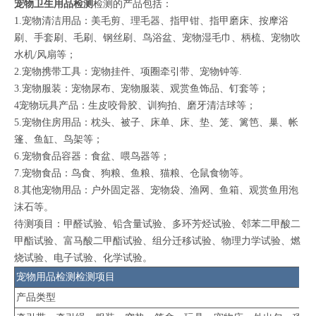
宠物卫生用品检测
检测的产品包括：
1.宠物清洁用品：美毛剪、理毛器、指甲钳、指甲磨床、按摩浴
刷、手套刷、毛刷、钢丝刷、鸟浴盆、宠物湿毛巾、柄梳、宠物吹
水机/风扇等；
2.宠物携带工具：宠物挂件、项圈牵引带、宠物钟等.
3.宠物服装：宠物尿布、宠物服装、观赏鱼饰品、钉套等；
4宠物玩具产品：生皮咬骨胶、训狗拍、磨牙清洁球等；
5.宠物住房用品：枕头、被子、床单、床、垫、笼、篱笆、巢、帐
篷、鱼缸、鸟架等；
6.宠物食品容器：食盆、喂鸟器等；
7.宠物食品：鸟食、狗粮、鱼粮、猫粮、仓鼠食物等。
8.其他宠物用品：户外固定器、宠物袋、渔网、鱼箱、观赏鱼用泡
沫石等。
待测项目：甲醛试验、铅含量试验、多环芳烃试验、邻苯二甲酸二
甲酯试验、富马酸二甲酯试验、组分迁移试验、物理力学试验、燃
烧试验、电子试验、化学试验。
宠物用品检测检测项目
产品类型