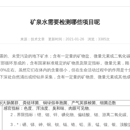
矿泉水需要检测哪些项目呢
来源：技术文章 更新时间：2021-01-26 浏览：3385次
露的、未受污染的地下矿水；含有一定量的矿物盐、微量元素或二氧化
深部循环形成的，含有国家标准规定的矿物质及限定指标。微量元素，顾
03%左右。虽然它们在体内的含量很小，但在生命活动过程中的作用是十
下深处自然涌出或经钻井采集，含有一定量的矿物质、微量元素或其他
标
大肠菌群、粪链球菌、铜绿假单胞菌、产气荚膜梭菌、细菌总数
感官指标：色度、浑浊度、臭和味、肉眼可见物、
2．界限指标：锂、锶、锌、碘化物、偏硅酸、锶、游离二氧化碳
3．*：硒、锑、砷、铜、钡、镉、铬、铅、汞、锰、镍、银、溴酸