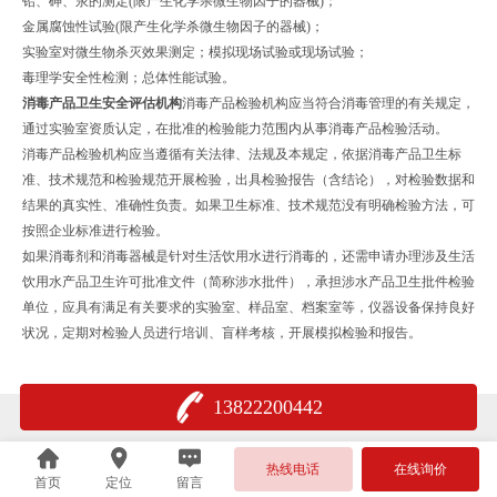
铅、砷、汞的测定(限产生化学杀微生物因子的器械)；
金属腐蚀性试验(限产生化学杀微生物因子的器械)；
实验室对微生物杀灭效果测定；模拟现场试验或现场试验；
毒理学安全性检测；总体性能试验。
消毒产品卫生安全评估机构
消毒产品检验机构应当符合消毒管理的有关规定，
通过实验室资质认定，在批准的检验能力范围内从事消毒产品检验活动。
消毒产品检验机构应当遵循有关法律、法规及本规定，依据消毒产品卫生标
准、技术规范和检验规范开展检验，出具检验报告（含结论），对检验数据和
结果的真实性、准确性负责。如果卫生标准、技术规范没有明确检验方法，可
按照企业标准进行检验。
如果消毒剂和消毒器械是针对生活饮用水进行消毒的，还需申请办理涉及生活
饮用水产品卫生许可批准文件（简称涉水批件），承担涉水产品卫生批件检验
单位，应具有满足有关要求的实验室、样品室、档案室等，仪器设备保持良好
状况，定期对检验人员进行培训、盲样考核，开展模拟检验和报告。
13822200442
热线电话
在线询价
首页
定位
留言