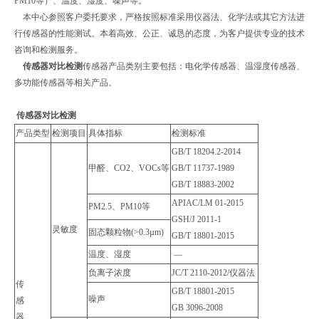
PM10等）、温度、湿度、噪声等。
本中心参照客户委托要求，严格按照标准采用仪器法、化学法或其它方法进
行传感器的性能测试。本着高效、公正、诚恳的态度，为客户提供专业的技术
咨询和检测服务。
传感器对比检测
传感器产品类别主要包括：电化学传感器、温湿度传感器、
多功能传感器等相关产品。
传感器对比检测
产品类型
检测项目
具体指标
检测标准
GB/T 18204.2-2014
甲醛、CO2、VOCs等
GB/T 11737-1989
GB/T 18883-2002
APIAC/LM 01-2015
PM2.5、PM10等
GSH/J 2011-1
灵敏度
固态颗粒物(>0.3µm)
GB/T 18801-2015
温度、湿度
—
负离子浓度
JC/T 2110-2012/仪器法
传
GB/T 18801-2015
噪声
感
GB 3096-2008
器