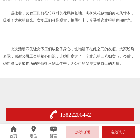
紧接着，女职工们前往竹洞村黄花风铃基地。满树繁花似锦的黄花风铃木，
吸引了大家的目光。女职工们驻足观赏，拍照打卡，享受着这难得的休闲时光。
此次活动不仅让女职工们放松了身心，也增进了彼此之间的友谊。大家纷纷
表示，感谢公司工会的精心组织，让她们度过了一个难忘的三八妇女节。今后，
她们将以更加饱满的热情投入到工作中，为公司的发展贡献自己的力量。
13822200442
热线电话
在线询价
首页
定位
留言