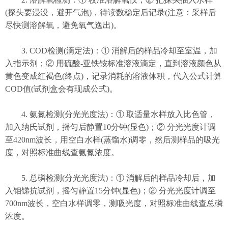
(探头要浸没，避开气泡)，待读数稳定后记录(注意：采样后
尽快测溶解氧，避免氧气逸出)。
3. COD检测(滴定法)：① 消解后的样品冷却至室温，加
入指示剂；② 用硫酸-亚铁铵标准溶液滴定，直到溶液颜色从
黄色变成红褐色(终点)，记录消耗的溶液体积，代入公式计算
COD值(试剂盒会有现成公式)。
4. 氨氮检测(分光光度法)：① 取适量水样放入比色管，
加入纳氏试剂，摇匀后静置10分钟(显色)；② 分光光度计调
至420nm波长，用空白水样(蒸馏水)调零，然后测样品的吸光
度，对照标准曲线查氨氮浓度。
5. 总磷检测(分光光度法)：① 消解后的样品冷却后，加
入钼锑抗试剂，摇匀静置15分钟(显色)；② 分光光度计调至
700nm波长，空白水样调零，测吸光度，对照标准曲线查总磷
浓度。