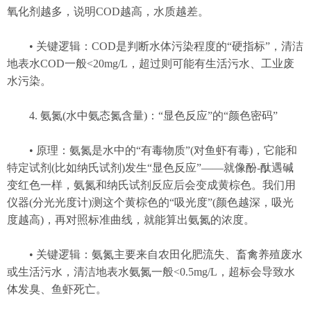
氧化剂越多，说明COD越高，水质越差。
• 关键逻辑：COD是判断水体污染程度的“硬指标”，清洁
地表水COD一般<20mg/L，超过则可能有生活污水、工业废
水污染。
4. 氨氮(水中氨态氮含量)：“显色反应”的“颜色密码”
• 原理：氨氮是水中的“有毒物质”(对鱼虾有毒)，它能和
特定试剂(比如纳氏试剂)发生“显色反应”——就像酚-酞遇碱
变红色一样，氨氮和纳氏试剂反应后会变成黄棕色。我们用
仪器(分光光度计)测这个黄棕色的“吸光度”(颜色越深，吸光
度越高)，再对照标准曲线，就能算出氨氮的浓度。
• 关键逻辑：氨氮主要来自农田化肥流失、畜禽养殖废水
或生活污水，清洁地表水氨氮一般<0.5mg/L，超标会导致水
体发臭、鱼虾死亡。