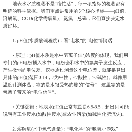
地表水水质检测不是“瞎忙活”，每一项指标的检测都有
明确的科学依据。我们重点讲常用的5个核心指标——pH值、
溶解氧、COD(化学需氧量)、氨氮、总磷，它们直接决定水
质好坏。
1. pH值(水质酸碱程度)：看“电极”的“电位悄悄话”
• 原理：pH值本质是水中氢离子(H⁺)浓度的体现。我们用
专门的pH电极插入水中，电极会和水中的氢离子发生反应，
产生微弱的电位差。仪器通过测量这个电位差，就能换算出
具体的pH值(范围0-14，7为中性，<7酸性，>7碱性)。就像用
温度计测体温，靠的是水银受热膨胀的“信号”，这里靠的是
氢离子带来的“电位信号”。
• 关键逻辑：地表水pH值正常范围是6.5-8.5，超出则可能
说明有工业废水(如酸性废水)或农业污染(如碱性化肥流失)。
2. 溶解氧(水中氧气含量)：“电化学”的“吸氧小游戏”