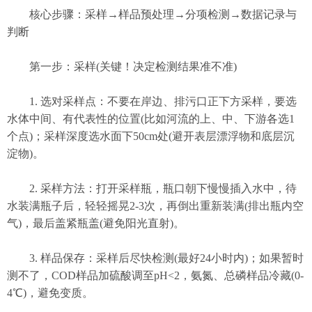
核心步骤：采样→样品预处理→分项检测→数据记录与
判断
第一步：采样(关键！决定检测结果准不准)
1. 选对采样点：不要在岸边、排污口正下方采样，要选
水体中间、有代表性的位置(比如河流的上、中、下游各选1
个点)；采样深度选水面下50cm处(避开表层漂浮物和底层沉
淀物)。
2. 采样方法：打开采样瓶，瓶口朝下慢慢插入水中，待
水装满瓶子后，轻轻摇晃2-3次，再倒出重新装满(排出瓶内空
气)，最后盖紧瓶盖(避免阳光直射)。
3. 样品保存：采样后尽快检测(最好24小时内)；如果暂时
测不了，COD样品加硫酸调至pH<2，氨氮、总磷样品冷藏(0-
4℃)，避免变质。