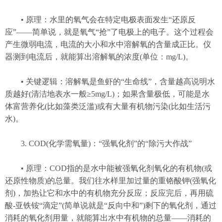
• 原理：水里的氧气会在特定电极表面发生“还原反
应”——简单说，就是氧气“抢”了电极上的电子。这个过程会
产生微弱电流，电流的大小和水中溶解氧的含量成正比。仪
器测到电流后，就能算出溶解氧的浓度(单位：mg/L)。
• 关键逻辑：溶解氧是鱼虾的“生命线”，含量越高说明水
质越好(清洁地表水一般≥5mg/L)；如果含量极低，可能是水
体富营养化(比如藻类泛滥)或有大量有机物污染(比如生活污
水)。
3. COD(化学需氧量)：“强氧化剂”的“除污大作战”
• 原理：COD指的是水中能被强氧化剂氧化的有机物(或
还原性物质)的总量。我们往水样里加过量的重铬酸钾(强氧化
剂)，加热让它和水中的有机物充分反应；反应完后，再用硫
酸-亚铁铵“滴定”(简单说就是“反向中和”)剩下的氧化剂，通过
消耗的氧化剂用量，就能算出水中有机物的总量——消耗的