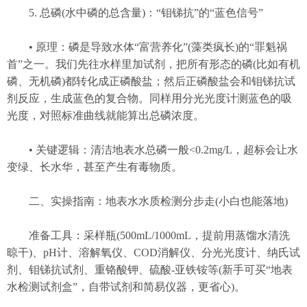
5. 总磷(水中磷的总含量)：“钼锑抗”的“蓝色信号”
• 原理：磷是导致水体“富营养化”(藻类疯长)的“罪魁祸
首”之一。我们先往水样里加试剂，把所有形态的磷(比如有机
磷、无机磷)都转化成正磷酸盐；然后正磷酸盐会和钼锑抗试
剂反应，生成蓝色的复合物。同样用分光光度计测蓝色的吸
光度，对照标准曲线就能算出总磷浓度。
• 关键逻辑：清洁地表水总磷一般<0.2mg/L，超标会让水
变绿、长水华，甚至产生有毒物质。
二、实操指南：地表水水质检测分步走(小白也能落地)
准备工具：采样瓶(500mL/1000mL，提前用蒸馏水清洗
晾干)、pH计、溶解氧仪、COD消解仪、分光光度计、纳氏试
剂、钼锑抗试剂、重铬酸钾、硫酸-亚铁铵等(新手可买“地表
水检测试剂盒”，自带试剂和简易仪器，更省心)。