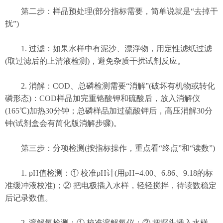
第二步：样品预处理(部分指标需要，简单说就是“去掉干
扰”)
1. 过滤：如果水样中有泥沙、漂浮物，用定性滤纸过滤
(取过滤后的上清液检测)，避免杂质干扰试剂反应。
2. 消解：COD、总磷检测需要“消解”(破坏有机物或转化
磷形态)：COD样品加完重铬酸钾和硫酸后，放入消解仪
(165℃)加热30分钟；总磷样品加过硫酸钾后，高压消解30分
钟(试剂盒会有简化版消解步骤)。
第三步：分项检测(按指标操作，重点看“终点”和“读数”)
1. pH值检测：① 校准pH计(用pH=4.00、6.86、9.18的标
准缓冲液校准)；② 把电极插入水样，轻轻搅拌，待读数稳定
后记录数值。
2. 溶解氧检测：① 校准溶解氧仪；② 把探头插入水样