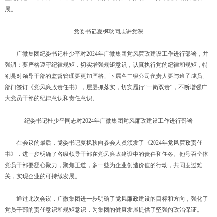
展。
党委书记夏枫耿同志讲党课
广微集团纪委书记杜少平对2024年广微集团党风廉政建设工作进行部署，并
强调：要严格遵守纪律规矩，切实增强规矩意识，认真执行党的纪律和规矩，特
别是对领导干部的监督管理要更加严格。下属各二级公司负责人要与班子成员、
部门签订《党风廉政责任书》，层层抓落实，切实履行“一岗双责”，不断增强广
大党员干部的纪律意识和责任意识。
纪委书记杜少平同志对2024年广微集团党风廉政建设工作进行部署
在会议的最后，党委书记夏枫耿向参会人员颁发了《2024年党风廉政责任
书》，进一步明确了各级领导干部在党风廉政建设中的责任和任务。他号召全体
党员干部要凝心聚力，聚焦正道，多一些为企业创造价值的行动，共同度过难
关，实现企业的可持续发展。
通过此次会议，广微集团进一步明确了党风廉政建设的目标和方向，强化了
党员干部的责任意识和规矩意识，为集团的健康发展提供了坚强的政治保证。