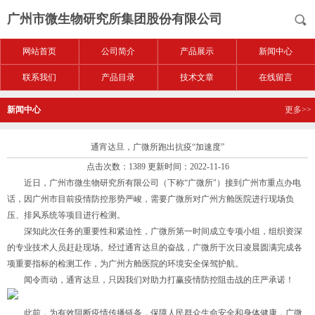
广州市微生物研究所集团股份有限公司
网站首页
公司简介
产品展示
新闻中心
联系我们
产品目录
技术文章
在线留言
新闻中心
更多>>
通宵达旦，广微所跑出抗疫“加速度”
点击次数：1389 更新时间：2022-11-16
近日，广州市微生物研究所有限公司（下称“广微所"）接到广州市重点办电
话，因广州市目前疫情防控形势严峻，需要广微所对广州方舱医院进行现场负
压、排风系统等项目进行检测。
深知此次任务的重要性和紧迫性，广微所第一时间成立专项小组，组织资深
的专业技术人员赶赴现场。经过通宵达旦的奋战，广微所于次日凌晨圆满完成各
项重要指标的检测工作，为广州方舱医院的环境安全保驾护航。
闻令而动，通宵达旦，只因我们对助力打赢疫情防控阻击战的庄严承诺！
此前，为有效阻断疫情传播链条，保障人民群众生命安全和身体健康，广微