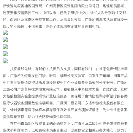
所快速响应黄埔区国资局、广州高新区投资集团有限公司号召，迅速动员部署，
连夜安排疫情防控工作，10月以来，已先后组织4批次共计40人次分别前往花都
区、白云区及海珠区开展支援工作。从清晨到夜深，广微所志愿者活跃在抗疫一
线，坚守岗位，不惧劳累，充分了体现国有企业的责任和担当。
抗疫前线先锋，有我们；抗疫后方支援，同样有我们。在常态化疫情防控期
间，广微所为特殊发热门诊、医院、核酸检测实验室、口罩生产车间、消毒产品
生产车间等疫情防控场所及防疫物资生产企业提供专业高效的检测服务。广微所
二级公司广东普标技术研究有限公司，积极投入中坚技术力量，连续作战，及时
为核酸检测实验室提供现场计量校准服务，确保用于疫情防控和诊断治疗的各类
医疗仪器设备测量数值准确可靠。广微所二级公司广东省华微检测股份有限公
司，针对病毒等病原体样本保存液保存效果开展专项验证服务，为企业注册备案
提供数据支撑，助力社会防疫物资供应保障。
在广州市高新区投资集团的正确指导下，广微所及二级公司充分发挥自身专
业优势和影响力，以检验检测为主责主业，以生物安全相关业务为核心，致力于