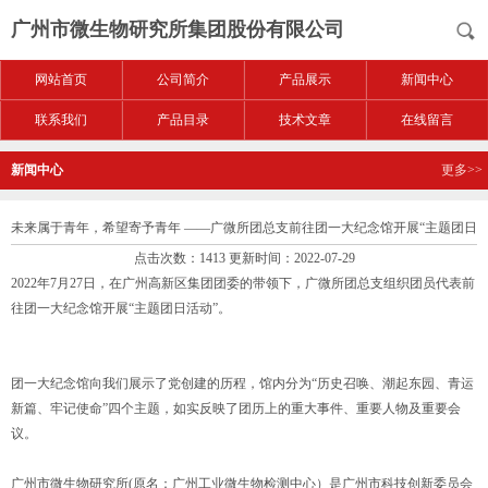
广州市微生物研究所集团股份有限公司
网站首页
公司简介
产品展示
新闻中心
联系我们
产品目录
技术文章
在线留言
新闻中心
更多>>
未来属于青年，希望寄予青年 ——广微所团总支前往团一大纪念馆开展“主题团日
点击次数：1413 更新时间：2022-07-29
活动”
2022年7月27日，在广州高新区集团团委的带领下，广微所团总支组织团员代表前
往团一大纪念馆开展“主题团日活动”。
团一大纪念馆向我们展示了党创建的历程，馆内分为“历史召唤、潮起东园、青运
新篇、牢记使命”四个主题，如实反映了团历上的重大事件、重要人物及重要会
议。
广州市微生物研究所(原名：广州工业微生物检测中心）是广州市科技创新委员会