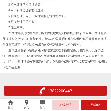
3.污水处理的澄清过滤等；
4.用于精细过滤的前端过滤；
5.制药行业、电子工业过滤的前端过滤设备；
6.医疗行业的手术室；
7.无尘车间。
空气过滤器是物理作用，能去除的物质是细菌和范围直径的尘埃。而净化器
是可以净化空气中的有害物质，有些净化器是通过化学做用分解甲醛等有害物质
杀灭有害细菌，但是除尘效果有的空气净化器有，有的没有。
空气过滤器的不锈钢外框可以增加过滤器的整体强度，铝箔板可以保护滤
纸、降低风阻，还有它的玻璃纤维滤纸间距增加了过滤面积，所以它有容尘量
大、阻力小并且过滤效率很高的特性。过滤器的密封胶可在250℃的环境中使用，
不会产生泄漏。
13822200442
热线电话
在线询价
首页
定位
留言