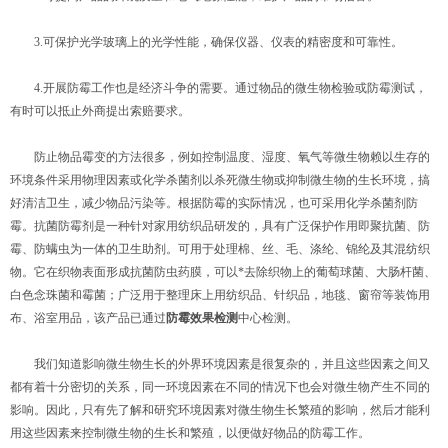
3.可保护光学玻璃上的光学性能，确保仪器、仪表的精密度和可靠性。
4.开展防霉工作也是经济斗争的需要。通过物品的微生物检验或防霉测试，
有时可以抵止外商提出索赔要求。
防止物品霉变的方法很多，例如控制温度、湿度、氧气等微生物赖以生存的
环境条件采用物理因素或化学杀菌剂以杀死微生物或抑制微生物的生长环境，搞
好清洁卫生，减少物品污染等。根据防霉的实际情况，也可采用化学杀菌剂防
霉。抗菌防霉剂是一种针对家用纺织品研发的，具有广泛保护作用即聚抗菌、防
霉、防螨虫为一体的卫生助剂。可用于处理棉、丝、毛、涤纶、锦纶及其混纺织
物。它在织物表面形成抗菌防虫药膜，可以*去除织物上的葡萄球菌、大肠杆菌、
白色念珠菌和霉菌；广泛用于整理床上用纺织品、针织品，地毯、窗帘等装饰用
布、浴室用品，该产品已通过
防霉效果检测
中心检测。
我们知道影响微生物生长的外界环境因素是很复杂的，并且这些因素之间又
都有着十分密切的关系，同一环境因素在不同的情况下也会对微生物产生不同的
影响。因此，只有先了解和研究环境因素对微生物生长繁殖的影响，然后才能利
用这些因素来控制微生物的生长和繁殖，以便做好物品的防霉工作。